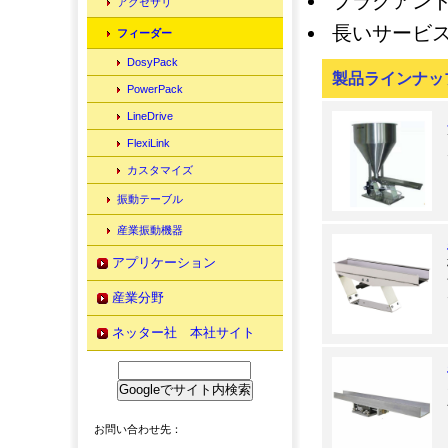
プラグアン
アクセサリ
長いサービ
フィーダー
DosyPack
製品ラインナッ
PowerPack
LineDrive
FlexiLink
カスタマイズ
振動テーブル
産業振動機器
アプリケーション
産業分野
ネッター社 本社サイト
お問い合わせ先：