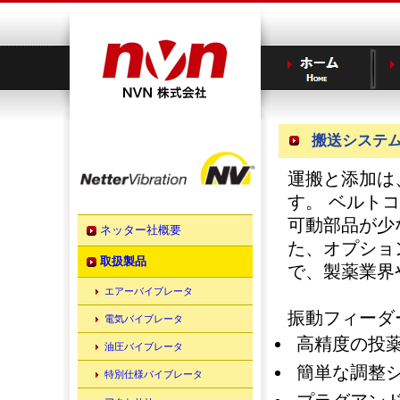
搬送システ
運搬と添加は
す。 ベルト
可動部品が少
ネッター社概要
た、オプショ
取扱製品
で、製薬業界
エアーバイブレータ
振動フィーダ
電気バイブレータ
高精度の投
油圧バイブレータ
簡単な調整
特別仕様バイブレータ